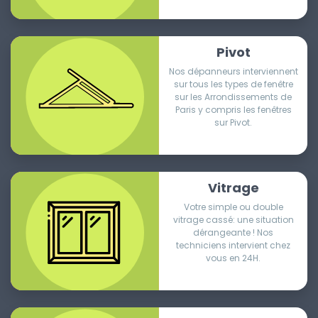
Pivot
Nos dépanneurs interviennent
sur tous les types de fenêtre
sur les Arrondissements de
Paris y compris les fenêtres
sur Pivot.
Vitrage
Votre simple ou double
vitrage cassé: une situation
dérangeante ! Nos
techniciens intervient chez
vous en 24H.