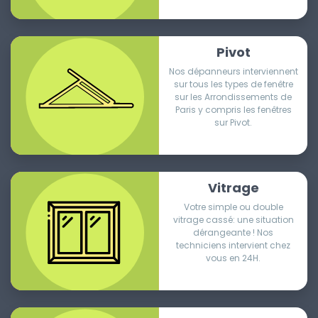
Pivot
Nos dépanneurs interviennent
sur tous les types de fenêtre
sur les Arrondissements de
Paris y compris les fenêtres
sur Pivot.
Vitrage
Votre simple ou double
vitrage cassé: une situation
dérangeante ! Nos
techniciens intervient chez
vous en 24H.