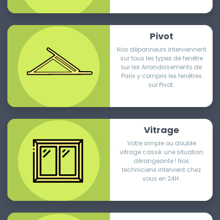
Pivot
Nos dépanneurs interviennent
sur tous les types de fenêtre
sur les Arrondissements de
Paris y compris les fenêtres
sur Pivot.
Vitrage
Votre simple ou double
vitrage cassé: une situation
dérangeante ! Nos
techniciens intervient chez
vous en 24H.