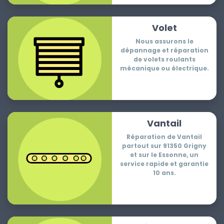
Volet
Nous assurons le
dépannage et réparation
de volets roulants
mécanique ou électrique.
Vantail
Réparation de Vantail
partout sur 91350 Grigny
et sur le Essonne, un
service rapide et garantie
10 ans.