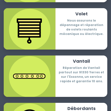
Volet
Nous assurons le
dépannage et réparation
de volets roulants
mécanique ou électrique.
Vantail
Réparation de Vantail
partout sur 91330 Yerres et
sur l'Essonne, un service
rapide et garantie 10 ans.
Débordants