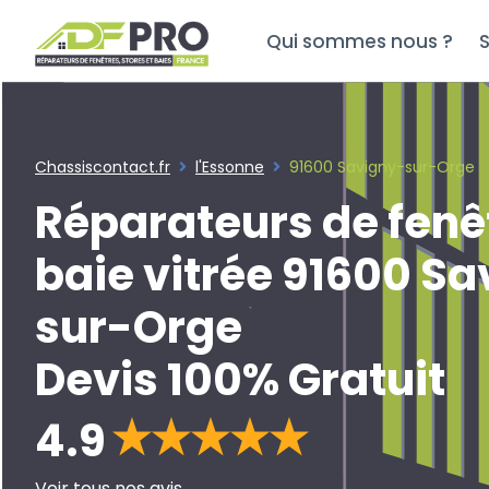
Qui sommes nous ?
S
Chassiscontact.fr
l'Essonne
91600 Savigny-sur-Orge
Réparateurs de fenê
baie vitrée 91600 S
sur-Orge
Devis 100% Gratuit
4.9
Voir tous nos avis