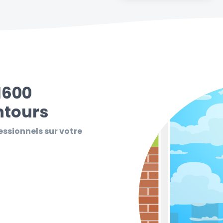
1600
ntours
essionnels sur votre