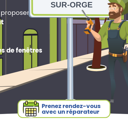
SUR-ORGE
s proposerons
ut
s de fenêtres
Prenez rendez-vous
avec un réparateur