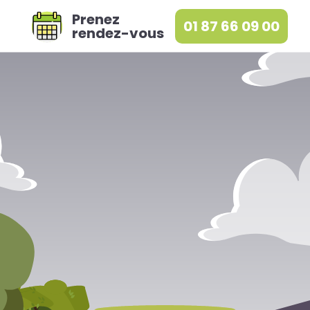
Prenez
01 87 66 09 00
rendez-vous