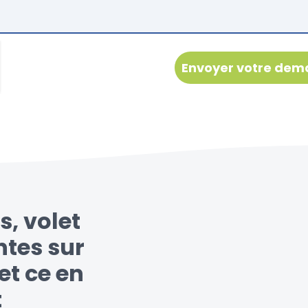
s, volet
ntes sur
et ce en
t