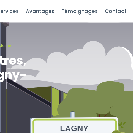
ervices
Avantages
Témoignages
Contact
Marne
tres,
agny-
LAGNY