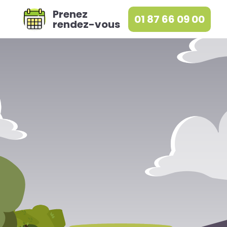
Prenez
01 87 66 09 00
rendez-vous