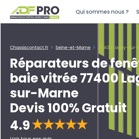
Qui sommes nous ?
S
Chassiscontact.fr
Seine-et-Marne
77400 Lagny-sur-
Réparateurs de fenê
baie vitrée 77400 L
sur-Marne
Devis 100% Gratuit
4.9
Voir tous nos avis