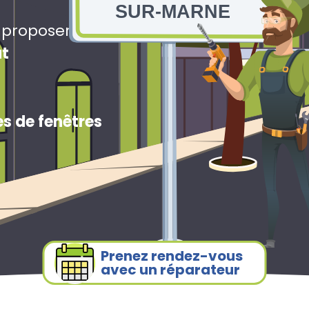
SUR-MARNE
s proposerons
ut
s de fenêtres
Prenez rendez-vous
avec un réparateur