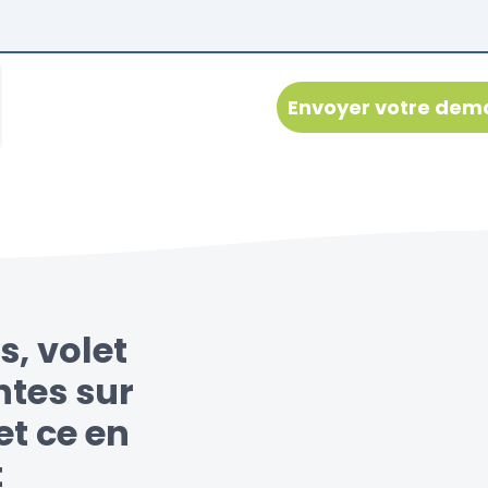
s, volet
ntes sur
t ce en
t