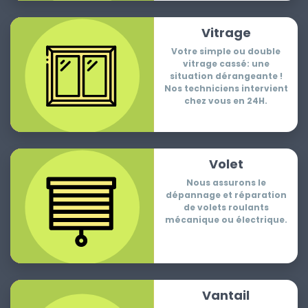
Vitrage
Votre simple ou double
vitrage cassé: une
situation dérangeante !
Nos techniciens intervient
chez vous en 24H.
Volet
Nous assurons le
dépannage et réparation
de volets roulants
mécanique ou électrique.
Vantail