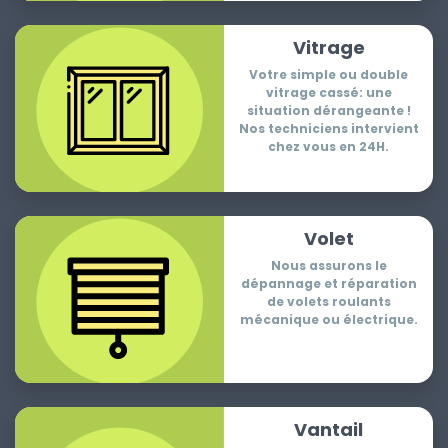
Vitrage
Votre simple ou double
vitrage cassé: une
situation dérangeante !
Nos techniciens intervient
chez vous en 24H.
Volet
Nous assurons le
dépannage et réparation
de volets roulants
mécanique ou électrique.
Vantail