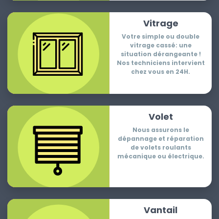
Vitrage
Votre simple ou double
vitrage cassé: une
situation dérangeante !
Nos techniciens intervient
chez vous en 24H.
Volet
Nous assurons le
dépannage et réparation
de volets roulants
mécanique ou électrique.
Vantail