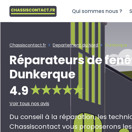
Qui sommes nous ?
S
Chassiscontact.fr
Departement du Nord
Dunkerque
Réparateurs de fenê
Dunkerque
4.9
Voir tous nos avis
Du conseil à la réparation, les techni
Chassiscontact vous proposerons les