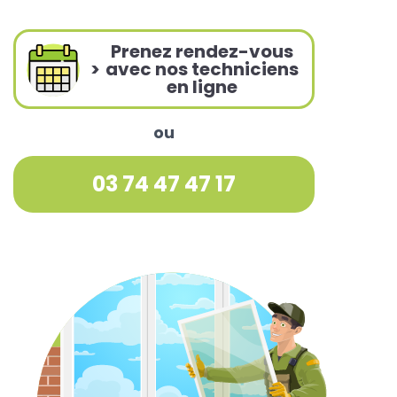
Prenez rendez-vous
>
avec nos techniciens
en ligne
ou
03 74 47 47 17