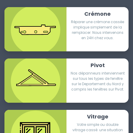
Crémone
Réparer une crémone cassée
implique simplement de la
remplacer. Nous intervenons
en 24H chez vous.
Pivot
Nos dépanneurs interviennent
sur tous les types de fenêtre
sur le Departement du Nord y
compris les fenêtres sur Pivot.
Vitrage
Votre simple ou double
vitrage cassé: une situation