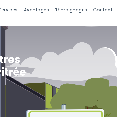
tion de fenetres LAON 09 80 80 36 84
Services
Avantages
Témoignages
Contact
tres
vitrée