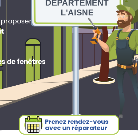
DEPARTEMENT
L'AISNE
s proposerons
ut
s de fenêtres
Prenez rendez-vous
avec un réparateur