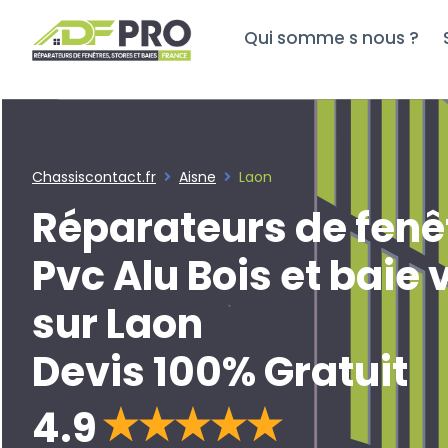
REPARATION TOUTES FENETRES ALU - PVC - BOIS - Repara
Qui somme s nous ?
Chassiscontact.fr
Aisne
Laon
Réparateurs de fenê
Pvc Alu Bois et baie 
sur Laon
Devis 100% Gratuit
4.9