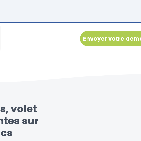
s, volet
ntes sur
ics