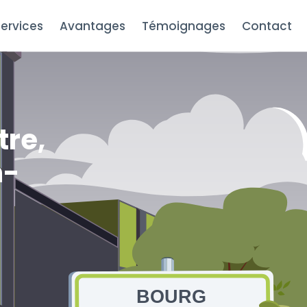
ervices
Avantages
Témoignages
Contact
tre,
n-
BOURG