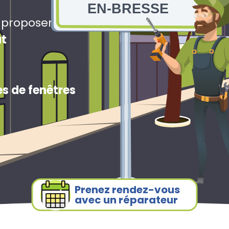
EN-BRESSE
s proposerons
ut
s de fenêtres
Prenez rendez-vous
avec un réparateur