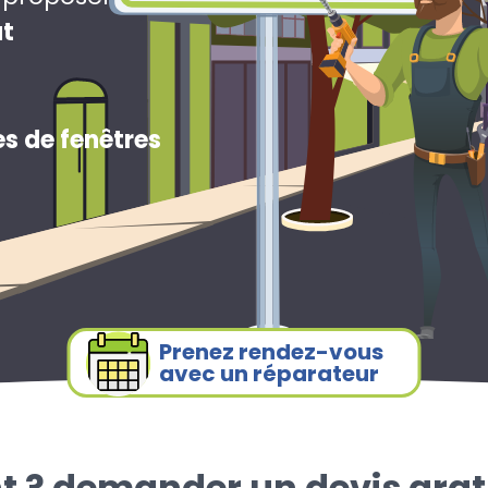
ut
s de fenêtres
Prenez rendez-vous
avec un réparateur
t ? demander un devis grat