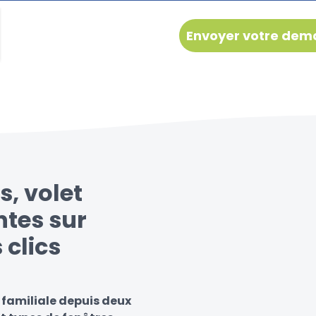
s, volet
ntes sur
 clics
 familiale depuis deux