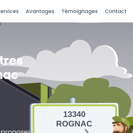
ervices
Avantages
Témoignages
Contact
tres
nac
13340
ROGNAC
s proposerons