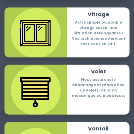
Vitrage
Votre simple ou double
vitrage cassé: une
situation dérangeante !
Nos techniciens intervient
chez vous en 24H.
Volet
Nous assurons le
dépannage et réparation
de volets roulants
mécanique ou électrique.
Vantail