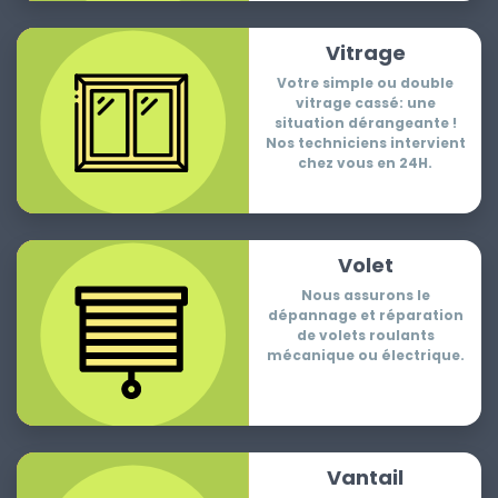
Vitrage
Votre simple ou double
vitrage cassé: une
situation dérangeante !
Nos techniciens intervient
chez vous en 24H.
Volet
Nous assurons le
dépannage et réparation
de volets roulants
mécanique ou électrique.
Vantail