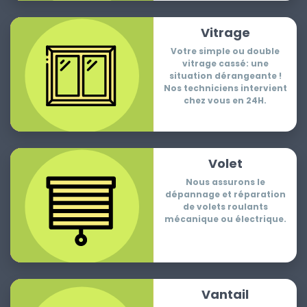
Vitrage
Votre simple ou double
vitrage cassé: une
situation dérangeante !
Nos techniciens intervient
chez vous en 24H.
Volet
Nous assurons le
dépannage et réparation
de volets roulants
mécanique ou électrique.
Vantail