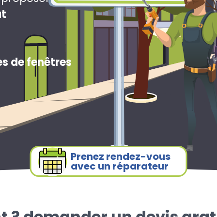
ut
s de fenêtres
Prenez rendez-vous
avec un réparateur
t ? demander un devis grat