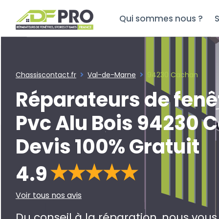
Qui sommes nous ?
S
Chassiscontact.fr
Val-de-Marne
94230 Cachan
Réparateurs de fenê
Pvc Alu Bois 94230 
Devis 100% Gratuit
4.9
Voir tous nos avis
Du conseil à la réparation, nous vou