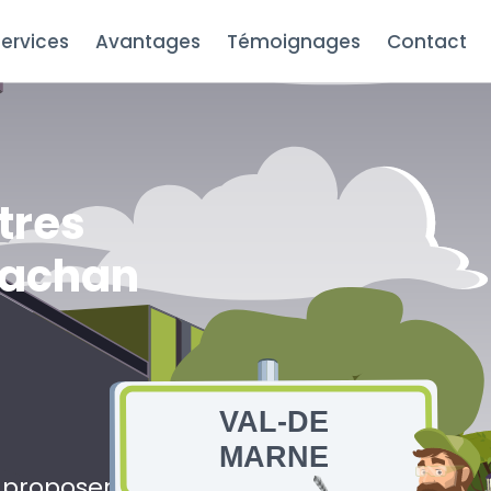
ervices
Avantages
Témoignages
Contact
tres
Cachan
VAL-DE
MARNE
s proposerons