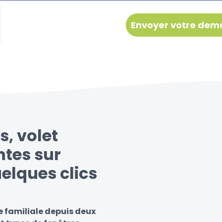
s, volet
ntes sur
elques clics
 familiale depuis deux