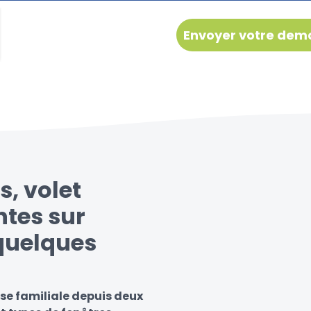
s, volet
ntes sur
 quelques
se familiale depuis deux