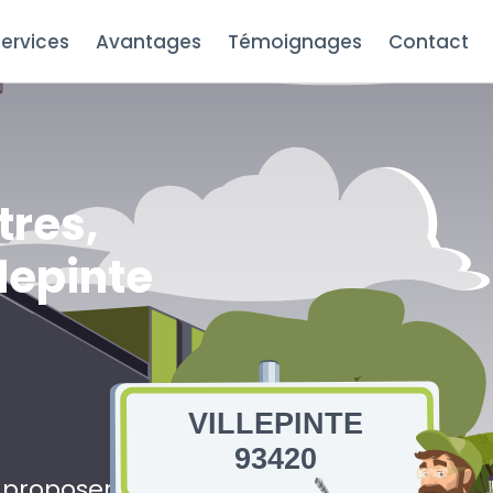
ervices
Avantages
Témoignages
Contact
tres,
llepinte
VILLEPINTE
93420
s proposerons