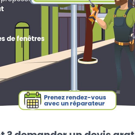
ut
s de fenêtres
Prenez rendez-vous
avec un réparateur
t ? demander un devis grat