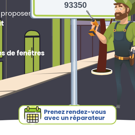
93350
s proposerons
ut
s de fenêtres
Prenez rendez-vous
avec un réparateur