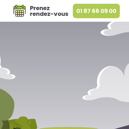
Prenez
01 87 66 09 00
rendez-vous