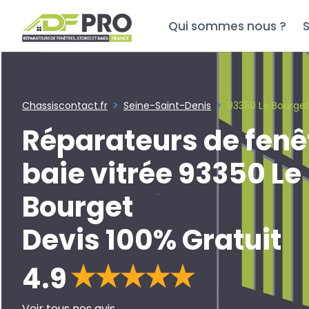
Qui sommes nous ?
S
Chassiscontact.fr
Seine-Saint-Denis
93350 Le Bourge
Réparateurs de fenê
baie vitrée 93350 Le
Bourget
Devis 100% Gratuit
4.9
Voir tous nos avis