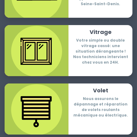
Seine-Saint-Denis.
Vitrage
Votre simple ou double
vitrage cassé: une
situation dérangeante !
Nos techniciens intervient
chez vous en 24H.
Volet
Nous assurons le
dépannage et réparation
de volets roulants
mécanique ou électrique.