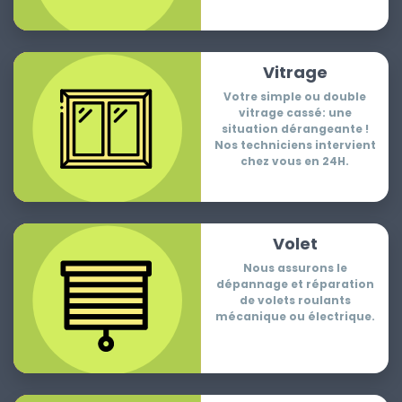
Vitrage
Votre simple ou double
vitrage cassé: une
situation dérangeante !
Nos techniciens intervient
chez vous en 24H.
Volet
Nous assurons le
dépannage et réparation
de volets roulants
mécanique ou électrique.