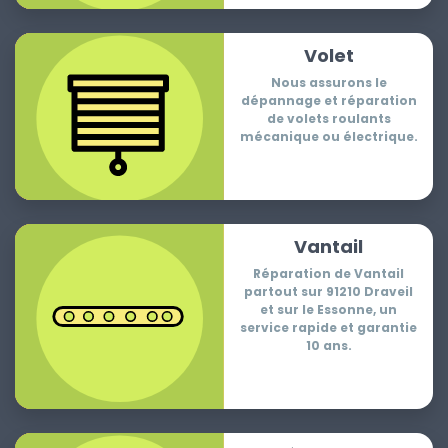
Volet
Nous assurons le
dépannage et réparation
de volets roulants
mécanique ou électrique.
Vantail
Réparation de Vantail
partout sur 91210 Draveil
et sur le Essonne, un
service rapide et garantie
10 ans.