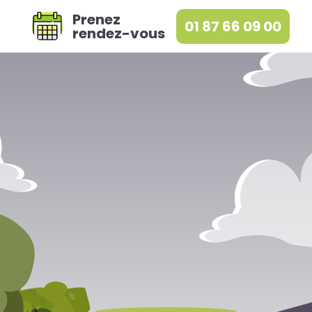
Prenez
01 87 66 09 00
rendez-vous