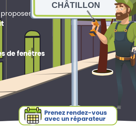
CHÂTILLON
s proposerons
ut
s de fenêtres
Prenez rendez-vous
avec un réparateur