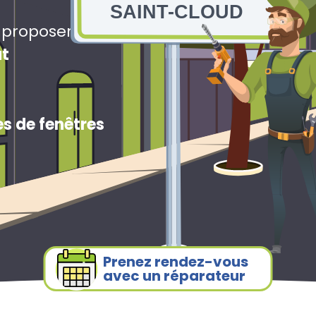
SAINT-CLOUD
s proposerons
ut
s de fenêtres
Prenez rendez-vous
avec un réparateur