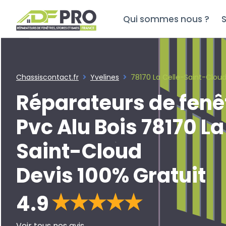
Qui sommes nous ?
S
Chassiscontact.fr
Yvelines
78170 La Celle-Saint-Clou
Réparateurs de fenê
Pvc Alu Bois 78170 La
Saint-Cloud
Devis 100% Gratuit
4.9
Voir tous nos avis