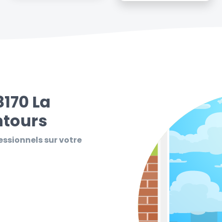
8170 La
ntours
essionnels sur votre