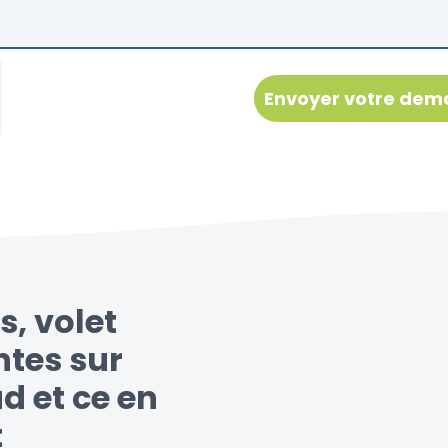
s, volet
ntes sur
d et ce en
t