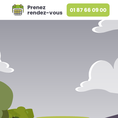
Prenez
01 87 66 09 00
rendez-vous