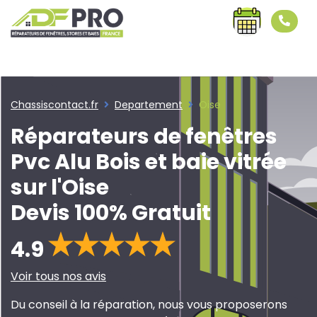
REPARATION TOUTES FENETRES ALU - PVC - BOIS -
Reparation de fenetres Oise 07 45 89 28 15
Chassiscontact.fr
Departement
Oise
Réparateurs de fenêtres
Pvc Alu Bois et baie vitrée
sur l'Oise
Devis 100% Gratuit
4.9
Voir tous nos avis
Du conseil à la réparation, nous vous proposerons