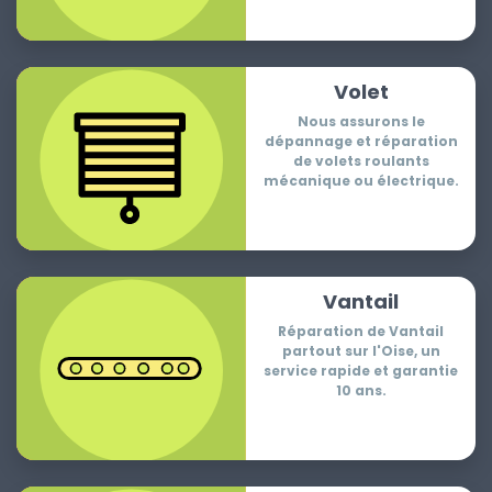
Volet
Nous assurons le
dépannage et réparation
de volets roulants
mécanique ou électrique.
Vantail
Réparation de Vantail
partout sur l'Oise, un
service rapide et garantie
10 ans.