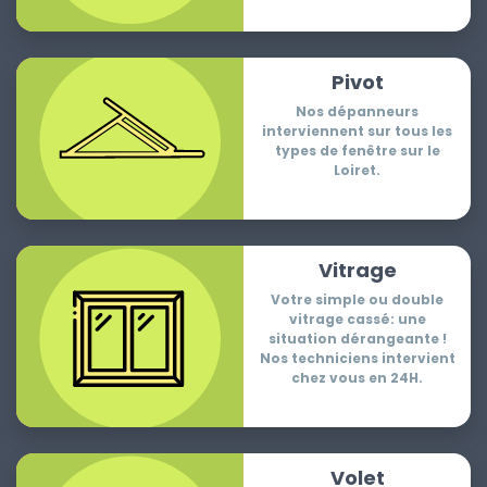
Pivot
Nos dépanneurs
interviennent sur tous les
types de fenêtre sur le
Loiret.
Vitrage
Votre simple ou double
vitrage cassé: une
situation dérangeante !
Nos techniciens intervient
chez vous en 24H.
Volet