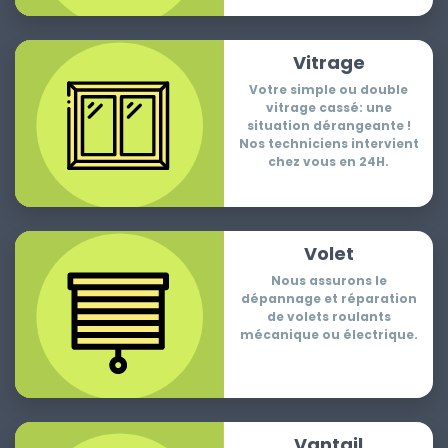
Vitrage
Votre simple ou double
vitrage cassé: une
situation dérangeante !
Nos techniciens intervient
chez vous en 24H.
Volet
Nous assurons le
dépannage et réparation
de volets roulants
mécanique ou électrique.
Vantail