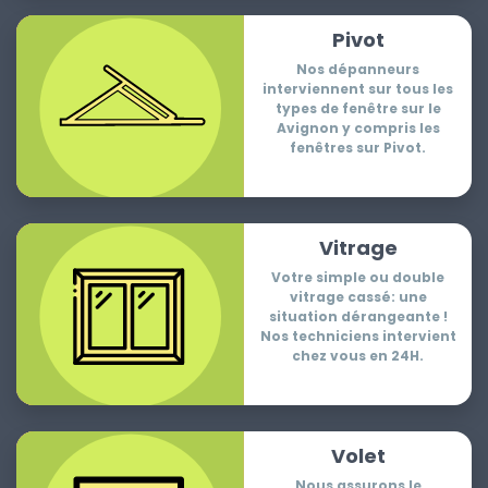
Pivot
Nos dépanneurs
interviennent sur tous les
types de fenêtre sur le
Avignon y compris les
fenêtres sur Pivot.
Vitrage
Votre simple ou double
vitrage cassé: une
situation dérangeante !
Nos techniciens intervient
chez vous en 24H.
Volet
Nous assurons le