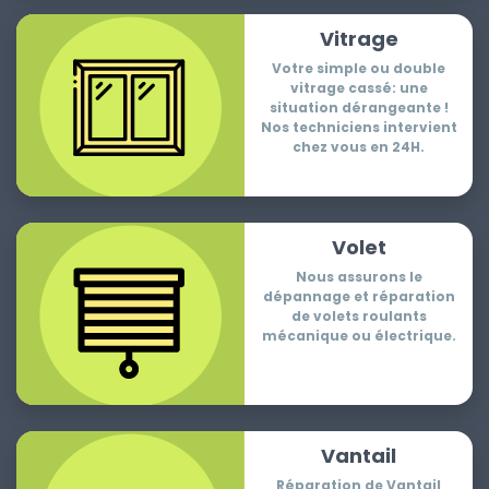
Vitrage
Votre simple ou double
vitrage cassé: une
situation dérangeante !
Nos techniciens intervient
chez vous en 24H.
Volet
Nous assurons le
dépannage et réparation
de volets roulants
mécanique ou électrique.
Vantail
Réparation de Vantail