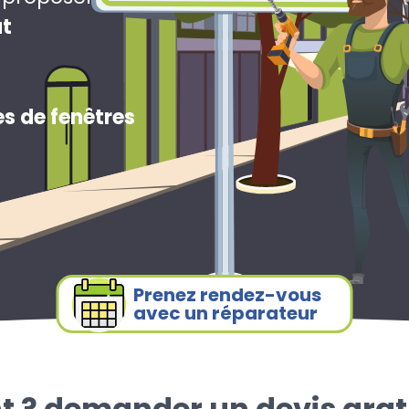
ut
s de fenêtres
Prenez rendez-vous
avec un réparateur
t ? demander un devis grat