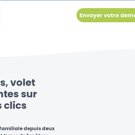
s, volet
ntes sur
 clics
familiale depuis deux