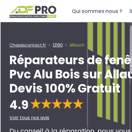
Qui sommes nous ?
S
Chassiscontact.fr
13190
Allauch
Réparateurs de fenê
Pvc Alu Bois sur All
Devis 100% Gratuit
4.9
Voir tous nos avis
Du conseil à la réparation, nous vou