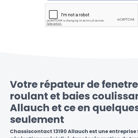
Votre répateur de fenetre
roulant et baies coulissa
Allauch et ce en quelques
seulement
Chassiscontact 13190 Allauch est une entreprise 