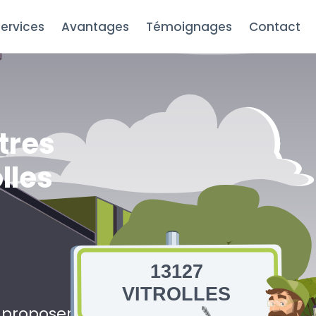
ervices
Avantages
Témoignages
Contact
tres
lles
13127
VITROLLES
s proposerons