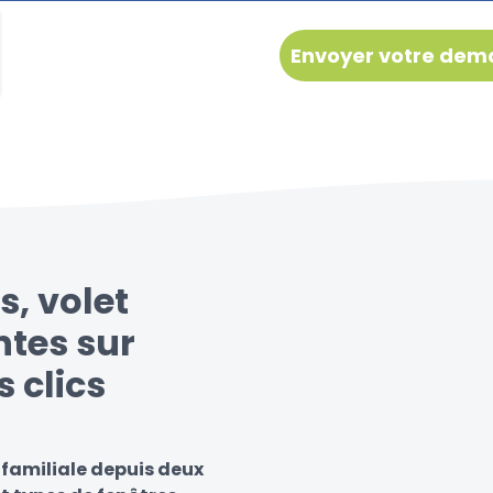
s, volet
ntes sur
s clics
 familiale depuis deux