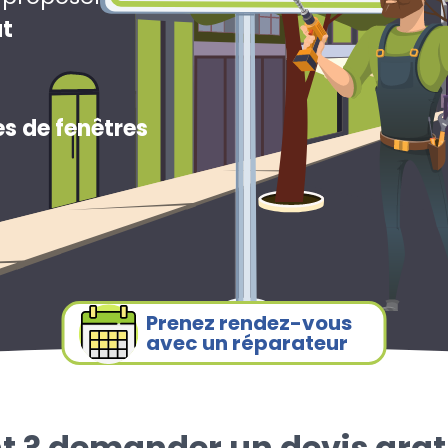
ut
s de fenêtres
Prenez rendez-vous
avec un réparateur
t ? demander un devis grat