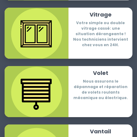
Vitrage
Votre simple ou double
vitrage cassé: une
situation dérangeante !
Nos techniciens intervient
chez vous en 24H.
Volet
Nous assurons le
dépannage et réparation
de volets roulants
mécanique ou électrique.
Vantail