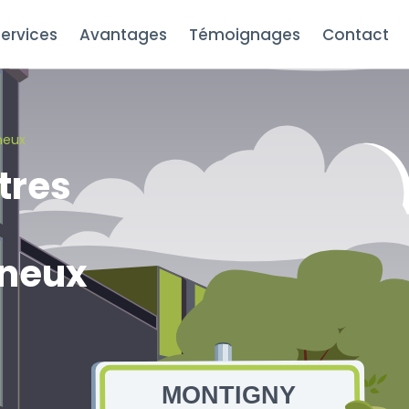
ervices
Avantages
Témoignages
Contact
neux
tres
nneux
MONTIGNY