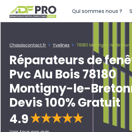
Qui sommes nous ?
S
Chassiscontact.fr
Yvelines
78180 Montigny-le-Breton
Réparateurs de fenê
Pvc Alu Bois 78180
Montigny-le-Breto
Devis 100% Gratuit
4.9
Voir tous nos avis