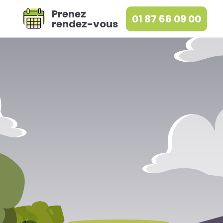
Prenez
01 87 66 09 00
rendez-vous