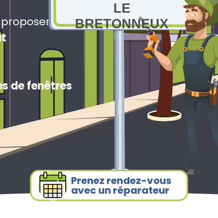
LE
s proposerons
BRETONNEUX
ut
s de fenêtres
Prenez rendez-vous
avec un réparateur