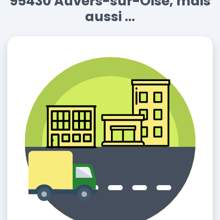
95430 Auvers-sur-Oise, mais
aussi ...