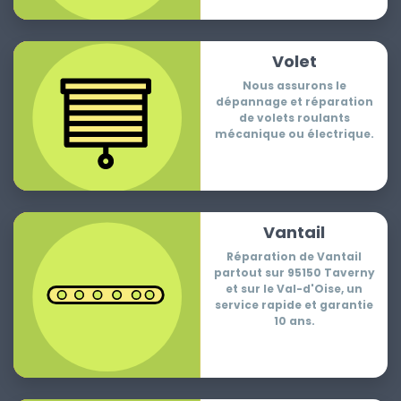
Volet
Nous assurons le
dépannage et réparation
de volets roulants
mécanique ou électrique.
Vantail
Réparation de Vantail
partout sur 95150 Taverny
et sur le Val-d'Oise, un
service rapide et garantie
10 ans.