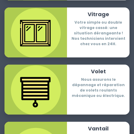
Vitrage
Votre simple ou double
vitrage cassé: une
situation dérangeante !
Nos techniciens intervient
chez vous en 24H.
Volet
Nous assurons le
dépannage et réparation
de volets roulants
mécanique ou électrique.
Vantail