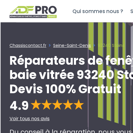
Qui sommes nous ?
S
Chassiscontact.fr
Seine-Saint-Denis
93240 Stains
Réparateurs de fenê
baie vitrée 93240 St
Devis 100% Gratuit
4.9
Voir tous nos avis
Du conseil à la réparation, nous vou