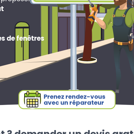
ut
s de fenêtres
Prenez rendez-vous
avec un réparateur
t ? demander un devis grat