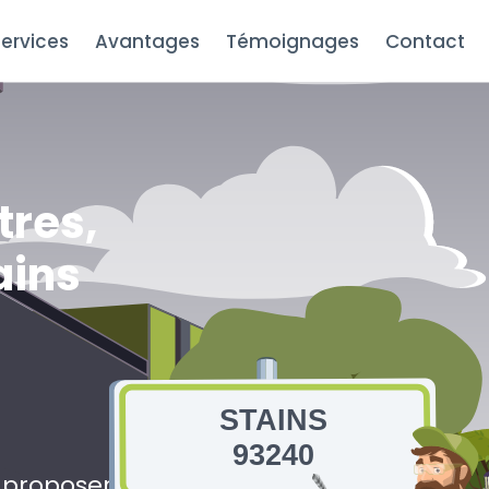
ervices
Avantages
Témoignages
Contact
tres,
ains
STAINS
93240
s proposerons