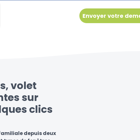
s, volet
ntes sur
lques clics
familiale depuis deux