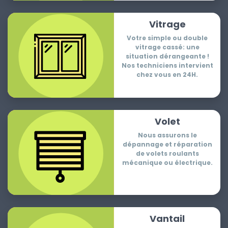
Vitrage
Votre simple ou double
vitrage cassé: une
situation dérangeante !
Nos techniciens intervient
chez vous en 24H.
Volet
Nous assurons le
dépannage et réparation
de volets roulants
mécanique ou électrique.
Vantail