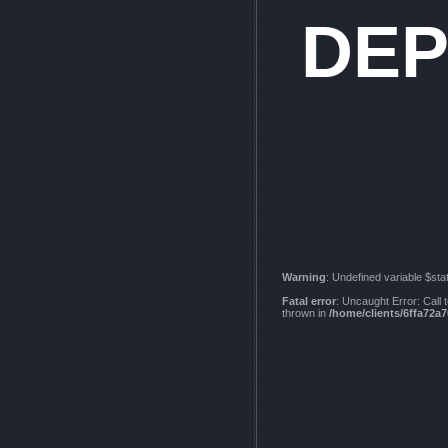
DE
Warning
: Undefined variable $sta
Fatal error
: Uncaught Error: Cal
thrown in
/home/clients/6ffa72