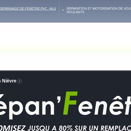
DEPANNAGE DE FENETRE PVC - ALU
REPARATION ET MOTORISATION DE VOL
ROULANTS
s Nièvre