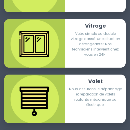
Vitrage
Votre simple ou double
vitrage cassé: une situation
dérangeante ! Nos
techniciens intervient chez
vous en 24H.
Volet
Nous assurons le dépannage
et réparation de volets
roulants mécanique ou
électrique.