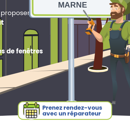
MARNE
s proposerons
ut
s de fenêtres
Prenez rendez-vous
avec un réparateur