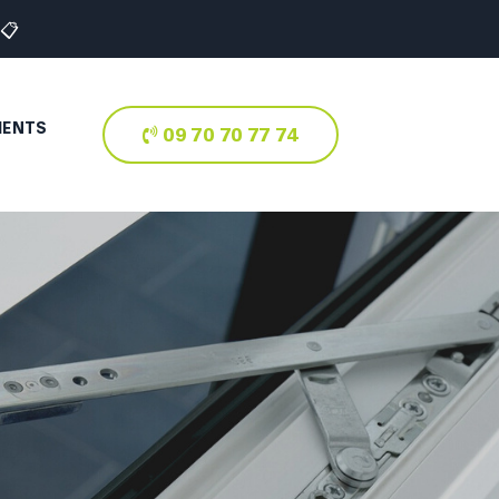
📋
IENTS
09 70 70 77 74