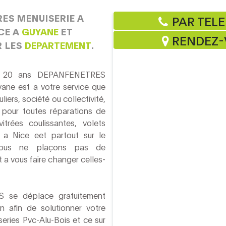
ES MENUISERIE A
PAR TELE
CE A
GUYANE
ET
RENDEZ-V
R LES
DEPARTEMENT
.
e 20 ans DEPANFENETRES
yane est a votre service que
liers, société ou collectivité,
 pour toutes réparations de
vitrées coulissantes, volets
ls a Nice eet partout sur le
Nous ne plaçons pas de
 a vous faire changer celles-
 se déplace gratuitement
 afin de solutionner votre
eries Pvc-Alu-Bois et ce sur