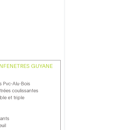
ANFENETRES GUYANE
es Pvc-Alu-Bois
itrées coulissantes
le et triple
lants
uil