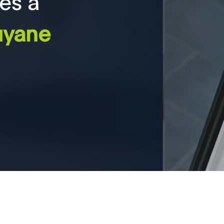
es à
Guyane