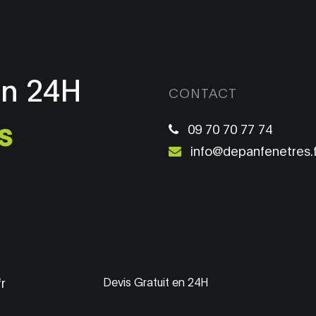
en 24H
CONTACT
s
09 70 70 77 74
info@depanfenetres.f
r
Devis Gratuit en 24H