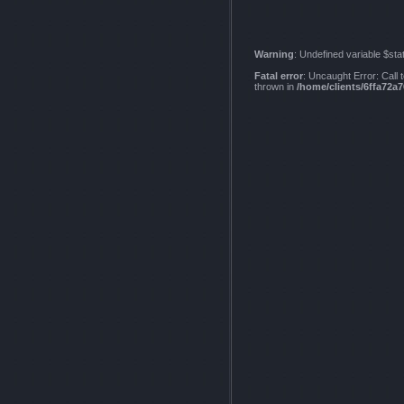
Warning
: Undefined variable $sta
Fatal error
: Uncaught Error: Call
thrown in
/home/clients/6ffa72