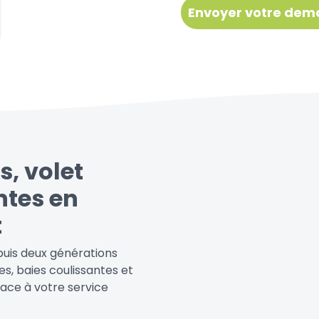
s, volet
ntes en
t
puis deux générations
es, baies coulissantes et
cace à votre service