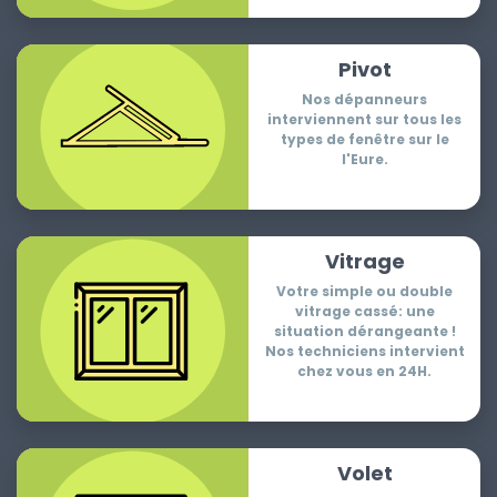
Pivot
Nos dépanneurs
interviennent sur tous les
types de fenêtre sur le
l'Eure.
Vitrage
Votre simple ou double
vitrage cassé: une
situation dérangeante !
Nos techniciens intervient
chez vous en 24H.
Volet