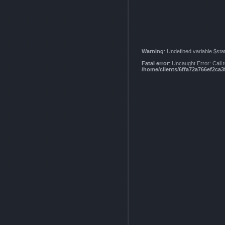
Warning
: Undefined variable $sta
Fatal error
: Uncaught Error: Call
/home/clients/6ffa72a766ef2c