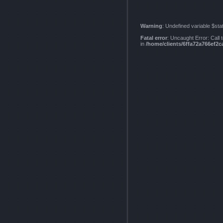
Warning
: Undefined variable $sta
Fatal error
: Uncaught Error: Call
in
/home/clients/6ffa72a766ef